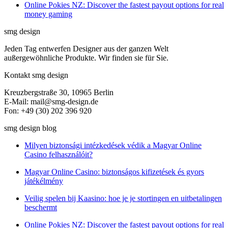
Online Pokies NZ: Discover the fastest payout options for real
money gaming
smg design
Jeden Tag entwerfen Designer aus der ganzen Welt
außergewöhnliche Produkte. Wir finden sie für Sie.
Kontakt smg design
Kreuzbergstraße 30, 10965 Berlin
E-Mail: mail@smg-design.de
Fon: +49 (30) 202 396 920
smg design blog
Milyen biztonsági intézkedések védik a Magyar Online
Casino felhasználóit?
Magyar Online Casino: biztonságos kifizetések és gyors
játékélmény
Veilig spelen bij Kaasino: hoe je je stortingen en uitbetalingen
beschermt
Online Pokies NZ: Discover the fastest payout options for real