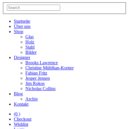
Startseite
Über uns
Shop
Glas
Holz
Stahl
Bilder
Designer
Brooks Lawrence
Christine Mühlhan-Korner
Fabian Fritz
Jesper Jensen
Jim Rokos
Nicholas Collins
Blog
Archiv
Kontakt
(0 )
Checkout
Wishlist