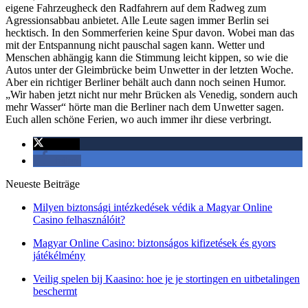
eigene Fahrzeugheck den Radfahrern auf dem Radweg zum
Agressionsabbau anbietet. Alle Leute sagen immer Berlin sei
hecktisch. In den Sommerferien keine Spur davon. Wobei man das
mit der Entspannung nicht pauschal sagen kann. Wetter und
Menschen abhängig kann die Stimmung leicht kippen, so wie die
Autos unter der Gleimbrücke beim Unwetter in der letzten Woche.
Aber ein richtiger Berliner behält auch dann noch seinen Humor.
„Wir haben jetzt nicht nur mehr Brücken als Venedig, sondern auch
mehr Wasser“ hörte man die Berliner nach dem Unwetter sagen.
Euch allen schöne Ferien, wo auch immer ihr diese verbringt.
twittern
teilen
Neueste Beiträge
Milyen biztonsági intézkedések védik a Magyar Online
Casino felhasználóit?
Magyar Online Casino: biztonságos kifizetések és gyors
játékélmény
Veilig spelen bij Kaasino: hoe je je stortingen en uitbetalingen
beschermt