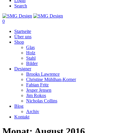
Login
Search
0
Startseite
Über uns
Shop
Glas
Holz
Stahl
Bilder
Designer
Brooks Lawrence
Christine Mühlhan-Korner
Fabian Fritz
Jesper Jensen
Jim Rokos
Nicholas Collins
Blog
Archiv
Kontakt
Monat:
August 2016