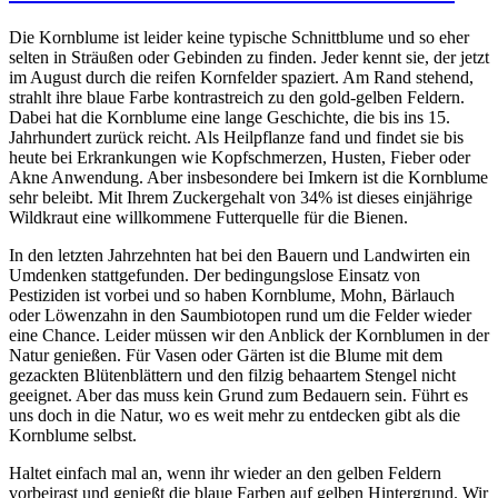
Die Kornblume ist leider keine typische Schnittblume und so eher
selten in Sträußen oder Gebinden zu finden. Jeder kennt sie, der jetzt
im August durch die reifen Kornfelder spaziert. Am Rand stehend,
strahlt ihre blaue Farbe kontrastreich zu den gold-gelben Feldern.
Dabei hat die Kornblume eine lange Geschichte, die bis ins 15.
Jahrhundert zurück reicht. Als Heilpflanze fand und findet sie bis
heute bei Erkrankungen wie Kopfschmerzen, Husten, Fieber oder
Akne Anwendung. Aber insbesondere bei Imkern ist die Kornblume
sehr beleibt. Mit Ihrem Zuckergehalt von 34% ist dieses einjährige
Wildkraut eine willkommene Futterquelle für die Bienen.
In den letzten Jahrzehnten hat bei den Bauern und Landwirten ein
Umdenken stattgefunden. Der bedingungslose Einsatz von
Pestiziden ist vorbei und so haben Kornblume, Mohn, Bärlauch
oder Löwenzahn in den Saumbiotopen rund um die Felder wieder
eine Chance. Leider müssen wir den Anblick der Kornblumen in der
Natur genießen. Für Vasen oder Gärten ist die Blume mit dem
gezackten Blütenblättern und den filzig behaartem Stengel nicht
geeignet. Aber das muss kein Grund zum Bedauern sein. Führt es
uns doch in die Natur, wo es weit mehr zu entdecken gibt als die
Kornblume selbst.
Haltet einfach mal an, wenn ihr wieder an den gelben Feldern
vorbeirast und genießt die blaue Farben auf gelben Hintergrund. Wir