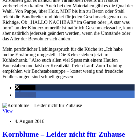
Ansonsten gibt es nahezu alle Variationen bereits im Handel
vorbereitet zu kaufen. Auch bei den Materialien gibt es die Qual der
Wahl. Von Pappe, über Holz, MDF bis hin zu Beton oder Stahl
reicht die Bandbreite und bietet für jeden Geschmack genau das
Richtige. Ob „HALLO NACHBAR“ im Garten oder „A star was
born“ an der Kinderzimmertür ist natürlich Geschmackssache, kann
aber natürlich jederzeit geändert werden, wenn die Umstände oder
das Alter der Bewohner sich ändern.
Mein persönlicher Lieblingsspruch für die Küche ist „Ich habe
meine Ernährung umgestellt. Die Kekse stehen jetzt im
Kühlschrank.“ Also euch allen viel Spass mit einem Haufen
Buchstaben und laßt der Kreativität freien Lauf. Zum Training
empfehlen wir Buchstabensuppe – kostet wenig und freudsche
Fehlleistungen sind schnell gegessen.
twittern
teilen
View
4. August 2016
Kornblume – Leider nicht für Zuhause