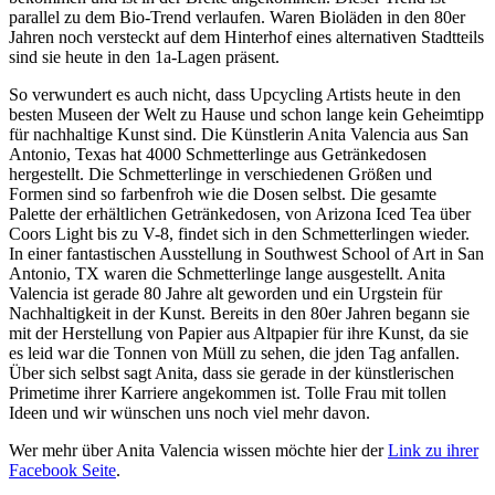
parallel zu dem Bio-Trend verlaufen. Waren Bioläden in den 80er
Jahren noch versteckt auf dem Hinterhof eines alternativen Stadtteils
sind sie heute in den 1a-Lagen präsent.
So verwundert es auch nicht, dass Upcycling Artists heute in den
besten Museen der Welt zu Hause und schon lange kein Geheimtipp
für nachhaltige Kunst sind. Die Künstlerin Anita Valencia aus San
Antonio, Texas hat 4000 Schmetterlinge aus Getränkedosen
hergestellt. Die Schmetterlinge in verschiedenen Größen und
Formen sind so farbenfroh wie die Dosen selbst. Die gesamte
Palette der erhältlichen Getränkedosen, von Arizona Iced Tea über
Coors Light bis zu V-8, findet sich in den Schmetterlingen wieder.
In einer fantastischen Ausstellung in Southwest School of Art in San
Antonio, TX waren die Schmetterlinge lange ausgestellt. Anita
Valencia ist gerade 80 Jahre alt geworden und ein Urgstein für
Nachhaltigkeit in der Kunst. Bereits in den 80er Jahren begann sie
mit der Herstellung von Papier aus Altpapier für ihre Kunst, da sie
es leid war die Tonnen von Müll zu sehen, die jden Tag anfallen.
Über sich selbst sagt Anita, dass sie gerade in der künstlerischen
Primetime ihrer Karriere angekommen ist. Tolle Frau mit tollen
Ideen und wir wünschen uns noch viel mehr davon.
Wer mehr über Anita Valencia wissen möchte hier der
Link zu ihrer
Facebook Seite
.