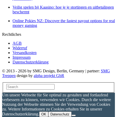
Veilig spelen bij Kaasino: hoe je je stortingen en uitbetalingen
beschermt
Online Pokies NZ: Discover the fastest payout options for real
money gaming
Rechtliches
AGB
Widerruf
Versandkosten
Impressum
Datenschutzerklärung
© 2013 - 2026 by SMG Design, Berlin, Germany | partner:
SMG
Treppen
design by
alpha projekt GbR
Um unsere Webseite für Sie optimal zu gestalten und fortlaufend
verbessern zu können, verwenden wir Cookies. Durch die weitere
Nutzung der Webseite stimmen Sie der Verwendung von Cookies
zu. Weitere Informationen zu Cookies erhalten Sie in unserer
Datenschutzerklärung.
OK
Datenschutz