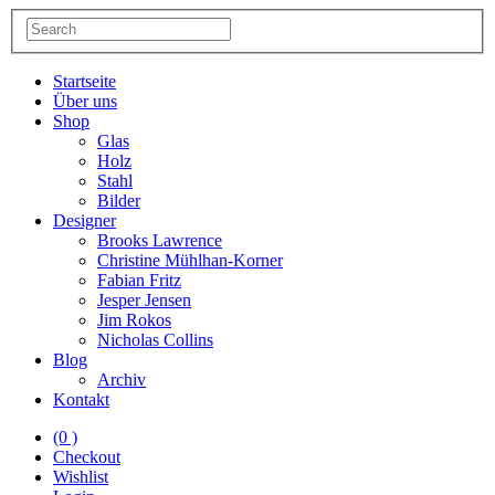
Startseite
Über uns
Shop
Glas
Holz
Stahl
Bilder
Designer
Brooks Lawrence
Christine Mühlhan-Korner
Fabian Fritz
Jesper Jensen
Jim Rokos
Nicholas Collins
Blog
Archiv
Kontakt
(0 )
Checkout
Wishlist