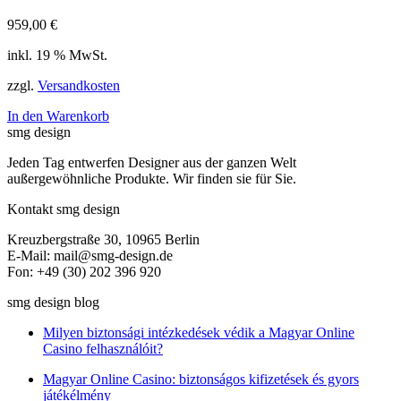
959,00
€
inkl. 19 % MwSt.
zzgl.
Versandkosten
In den Warenkorb
smg design
Jeden Tag entwerfen Designer aus der ganzen Welt
außergewöhnliche Produkte. Wir finden sie für Sie.
Kontakt smg design
Kreuzbergstraße 30, 10965 Berlin
E-Mail: mail@smg-design.de
Fon: +49 (30) 202 396 920
smg design blog
Milyen biztonsági intézkedések védik a Magyar Online
Casino felhasználóit?
Magyar Online Casino: biztonságos kifizetések és gyors
játékélmény