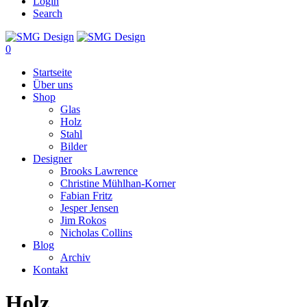
Login
Search
0
Startseite
Über uns
Shop
Glas
Holz
Stahl
Bilder
Designer
Brooks Lawrence
Christine Mühlhan-Korner
Fabian Fritz
Jesper Jensen
Jim Rokos
Nicholas Collins
Blog
Archiv
Kontakt
Holz