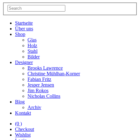
Startseite
Über uns
Shop
Glas
Holz
Stahl
Bilder
Designer
Brooks Lawrence
Christine Mühlhan-Korner
Fabian Fritz
Jesper Jensen
Jim Rokos
Nicholas Collins
Blog
Archiv
Kontakt
(0 )
Checkout
Wishlist