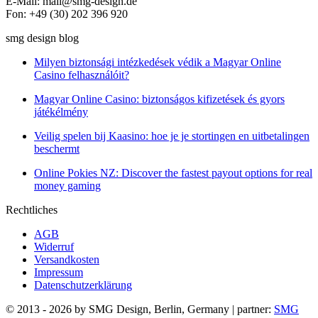
E-Mail: mail@smg-design.de
Fon: +49 (30) 202 396 920
smg design blog
Milyen biztonsági intézkedések védik a Magyar Online
Casino felhasználóit?
Magyar Online Casino: biztonságos kifizetések és gyors
játékélmény
Veilig spelen bij Kaasino: hoe je je stortingen en uitbetalingen
beschermt
Online Pokies NZ: Discover the fastest payout options for real
money gaming
Rechtliches
AGB
Widerruf
Versandkosten
Impressum
Datenschutzerklärung
© 2013 - 2026 by SMG Design, Berlin, Germany | partner:
SMG