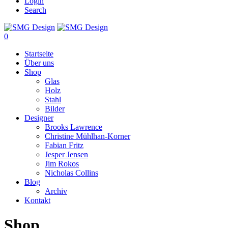
Login
Search
0
Startseite
Über uns
Shop
Glas
Holz
Stahl
Bilder
Designer
Brooks Lawrence
Christine Mühlhan-Korner
Fabian Fritz
Jesper Jensen
Jim Rokos
Nicholas Collins
Blog
Archiv
Kontakt
Shop