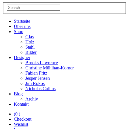
Startseite
Über uns
Shop
Glas
Holz
Stahl
Bilder
Designer
Brooks Lawrence
Christine Mühlhan-Korner
Fabian Fritz
Jesper Jensen
Jim Rokos
Nicholas Collins
Blog
Archiv
Kontakt
(0 )
Checkout
Wishlist