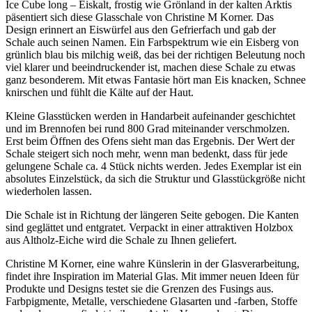
Ice Cube long – Eiskalt, frostig wie Grönland in der kalten Arktis
päsentiert sich diese Glasschale von Christine M Korner. Das
Design erinnert an Eiswürfel aus den Gefrierfach und gab der
Schale auch seinen Namen. Ein Farbspektrum wie ein Eisberg von
grünlich blau bis milchig weiß, das bei der richtigen Beleutung noch
viel klarer und beeindruckender ist, machen diese Schale zu etwas
ganz besonderem. Mit etwas Fantasie hört man Eis knacken, Schnee
knirschen und fühlt die Kälte auf der Haut.
Kleine Glasstücken werden in Handarbeit aufeinander geschichtet
und im Brennofen bei rund 800 Grad miteinander verschmolzen.
Erst beim Öffnen des Ofens sieht man das Ergebnis. Der Wert der
Schale steigert sich noch mehr, wenn man bedenkt, dass für jede
gelungene Schale ca. 4 Stück nichts werden. Jedes Exemplar ist ein
absolutes Einzelstück, da sich die Struktur und Glasstückgröße nicht
wiederholen lassen.
Die Schale ist in Richtung der längeren Seite gebogen. Die Kanten
sind geglättet und entgratet. Verpackt in einer attraktiven Holzbox
aus Altholz-Eiche wird die Schale zu Ihnen geliefert.
Christine M Korner, eine wahre Künslerin in der Glasverarbeitung,
findet ihre Inspiration im Material Glas. Mit immer neuen Ideen für
Produkte und Designs testet sie die Grenzen des Fusings aus.
Farbpigmente, Metalle, verschiedene Glasarten und -farben, Stoffe