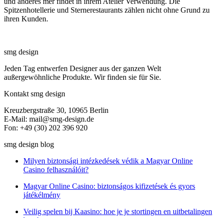
und anderes mer findet in ihrem Atelier Verwendung. Die
Spitzenhotellerie und Sternerestaurants zählen nicht ohne Grund zu
ihren Kunden.
smg design
Jeden Tag entwerfen Designer aus der ganzen Welt
außergewöhnliche Produkte. Wir finden sie für Sie.
Kontakt smg design
Kreuzbergstraße 30, 10965 Berlin
E-Mail: mail@smg-design.de
Fon: +49 (30) 202 396 920
smg design blog
Milyen biztonsági intézkedések védik a Magyar Online
Casino felhasználóit?
Magyar Online Casino: biztonságos kifizetések és gyors
játékélmény
Veilig spelen bij Kaasino: hoe je je stortingen en uitbetalingen