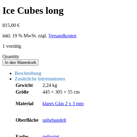
Ice Cubes long
815,00
€
inkl. 19 % MwSt.
zzgl.
Versandkosten
1 vorrätig
Quantity
Ice
In den Warenkorb
Cubes
long
Beschreibung
Menge
Zusätzliche Informationen
Gewicht
2,24 kg
Größe
445 × 305 × 55 cm
Material
klares Glas 2 x 3 mm
Oberfläche
unbehandelt
Farbe
gefrostet