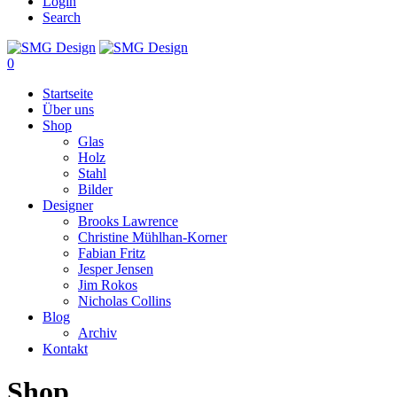
Login
Search
0
Startseite
Über uns
Shop
Glas
Holz
Stahl
Bilder
Designer
Brooks Lawrence
Christine Mühlhan-Korner
Fabian Fritz
Jesper Jensen
Jim Rokos
Nicholas Collins
Blog
Archiv
Kontakt
Shop