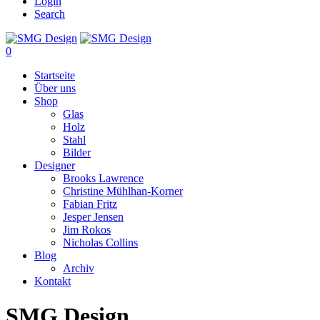
Login
Search
0
Startseite
Über uns
Shop
Glas
Holz
Stahl
Bilder
Designer
Brooks Lawrence
Christine Mühlhan-Korner
Fabian Fritz
Jesper Jensen
Jim Rokos
Nicholas Collins
Blog
Archiv
Kontakt
SMG Design