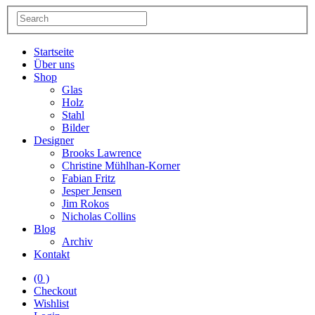
Startseite
Über uns
Shop
Glas
Holz
Stahl
Bilder
Designer
Brooks Lawrence
Christine Mühlhan-Korner
Fabian Fritz
Jesper Jensen
Jim Rokos
Nicholas Collins
Blog
Archiv
Kontakt
(0 )
Checkout
Wishlist