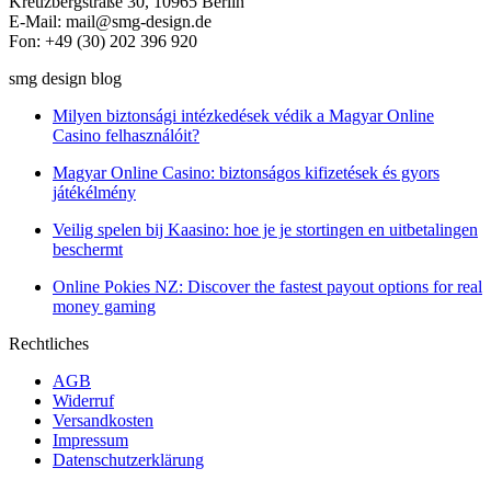
Kreuzbergstraße 30, 10965 Berlin
E-Mail: mail@smg-design.de
Fon: +49 (30) 202 396 920
smg design blog
Milyen biztonsági intézkedések védik a Magyar Online
Casino felhasználóit?
Magyar Online Casino: biztonságos kifizetések és gyors
játékélmény
Veilig spelen bij Kaasino: hoe je je stortingen en uitbetalingen
beschermt
Online Pokies NZ: Discover the fastest payout options for real
money gaming
Rechtliches
AGB
Widerruf
Versandkosten
Impressum
Datenschutzerklärung