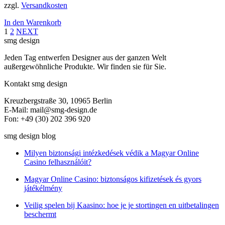
zzgl.
Versandkosten
In den Warenkorb
1
2
NEXT
smg design
Jeden Tag entwerfen Designer aus der ganzen Welt
außergewöhnliche Produkte. Wir finden sie für Sie.
Kontakt smg design
Kreuzbergstraße 30, 10965 Berlin
E-Mail: mail@smg-design.de
Fon: +49 (30) 202 396 920
smg design blog
Milyen biztonsági intézkedések védik a Magyar Online
Casino felhasználóit?
Magyar Online Casino: biztonságos kifizetések és gyors
játékélmény
Veilig spelen bij Kaasino: hoe je je stortingen en uitbetalingen
beschermt