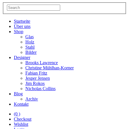
Startseite
Über uns
Shop
Glas
Holz
Stahl
Bilder
Designer
Brooks Lawrence
Christine Mühlhan-Korner
Fabian Fritz
Jesper Jensen
Jim Rokos
Nicholas Collins
Blog
Archiv
Kontakt
(0 )
Checkout
Wishlist