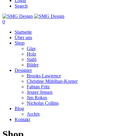
Login
Search
0
Startseite
Über uns
Shop
Glas
Holz
Stahl
Bilder
Designer
Brooks Lawrence
Christine Mühlhan-Korner
Fabian Fritz
Jesper Jensen
Jim Rokos
Nicholas Collins
Blog
Archiv
Kontakt
Shop