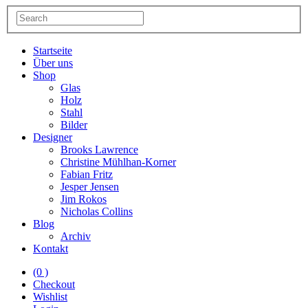
Startseite
Über uns
Shop
Glas
Holz
Stahl
Bilder
Designer
Brooks Lawrence
Christine Mühlhan-Korner
Fabian Fritz
Jesper Jensen
Jim Rokos
Nicholas Collins
Blog
Archiv
Kontakt
(0 )
Checkout
Wishlist