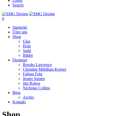
Login
Search
0
Startseite
Über uns
Shop
Glas
Holz
Stahl
Bilder
Designer
Brooks Lawrence
Christine Mühlhan-Korner
Fabian Fritz
Jesper Jensen
Jim Rokos
Nicholas Collins
Blog
Archiv
Kontakt
Shop