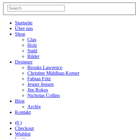
Startseite
Über uns
Shop
Glas
Holz
Stahl
Bilder
Designer
Brooks Lawrence
Christine Mühlhan-Korner
Fabian Fritz
Jesper Jensen
Jim Rokos
Nicholas Collins
Blog
Archiv
Kontakt
(0 )
Checkout
Wishlist