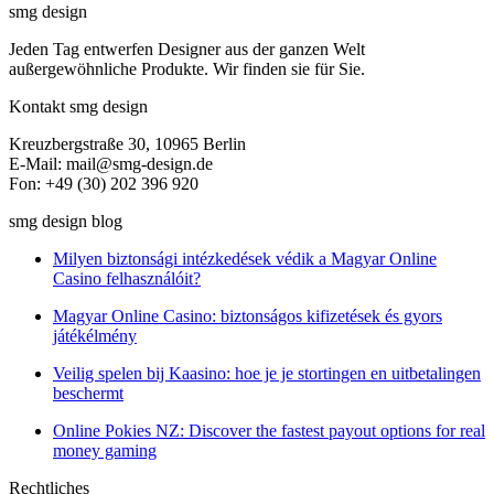
smg design
Jeden Tag entwerfen Designer aus der ganzen Welt
außergewöhnliche Produkte. Wir finden sie für Sie.
Kontakt smg design
Kreuzbergstraße 30, 10965 Berlin
E-Mail: mail@smg-design.de
Fon: +49 (30) 202 396 920
smg design blog
Milyen biztonsági intézkedések védik a Magyar Online
Casino felhasználóit?
Magyar Online Casino: biztonságos kifizetések és gyors
játékélmény
Veilig spelen bij Kaasino: hoe je je stortingen en uitbetalingen
beschermt
Online Pokies NZ: Discover the fastest payout options for real
money gaming
Rechtliches