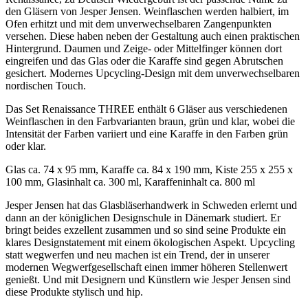
den Gläsern von Jesper Jensen. Weinflaschen werden halbiert, im
Ofen erhitzt und mit dem unverwechselbaren Zangenpunkten
versehen. Diese haben neben der Gestaltung auch einen praktischen
Hintergrund. Daumen und Zeige- oder Mittelfinger können dort
eingreifen und das Glas oder die Karaffe sind gegen Abrutschen
gesichert. Modernes Upcycling-Design mit dem unverwechselbaren
nordischen Touch.
Das Set Renaissance THREE enthält 6 Gläser aus verschiedenen
Weinflaschen in den Farbvarianten braun, grün und klar, wobei die
Intensität der Farben variiert und eine Karaffe in den Farben grün
oder klar.
Glas ca. 74 x 95 mm, Karaffe ca. 84 x 190 mm, Kiste 255 x 255 x
100 mm, Glasinhalt ca. 300 ml, Karaffeninhalt ca. 800 ml
Jesper Jensen hat das Glasbläserhandwerk in Schweden erlernt und
dann an der königlichen Designschule in Dänemark studiert. Er
bringt beides exzellent zusammen und so sind seine Produkte ein
klares Designstatement mit einem ökologischen Aspekt. Upcycling
statt wegwerfen und neu machen ist ein Trend, der in unserer
modernen Wegwerfgesellschaft einen immer höheren Stellenwert
genießt. Und mit Designern und Künstlern wie Jesper Jensen sind
diese Produkte stylisch und hip.