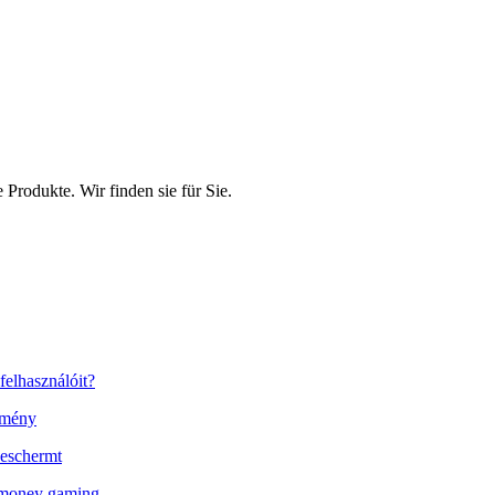
rodukte. Wir finden sie für Sie.
felhasználóit?
élmény
 beschermt
l money gaming