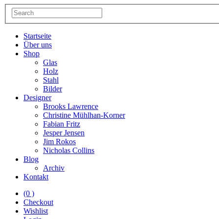
Startseite
Über uns
Shop
Glas
Holz
Stahl
Bilder
Designer
Brooks Lawrence
Christine Mühlhan-Korner
Fabian Fritz
Jesper Jensen
Jim Rokos
Nicholas Collins
Blog
Archiv
Kontakt
(0 )
Checkout
Wishlist