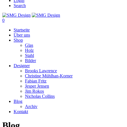
Login
Search
0
Startseite
Über uns
Shop
Glas
Holz
Stahl
Bilder
Designer
Brooks Lawrence
Christine Mühlhan-Korner
Fabian Fritz
Jesper Jensen
Jim Rokos
Nicholas Collins
Blog
Archiv
Kontakt
Blog