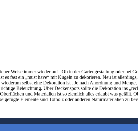
licher Weise immer wieder auf. Ob in der Gartengestaltung oder bei Ges
 es fast ein „must have“ mit Kugeln zu dekorieren. Neu ist allerding
 wiederum selbst eine Dekoration ist . Je nach Anordnung und Menge,
richtige Beleuchtung. Über Deckenspots sollte die Dekoration ins „rech
berflächen und Materialien ist so ziemlich alles erlaubt was gefällt. 
 beigefügte Elemente sind Totholz oder anderen Naturmaterialien zu b