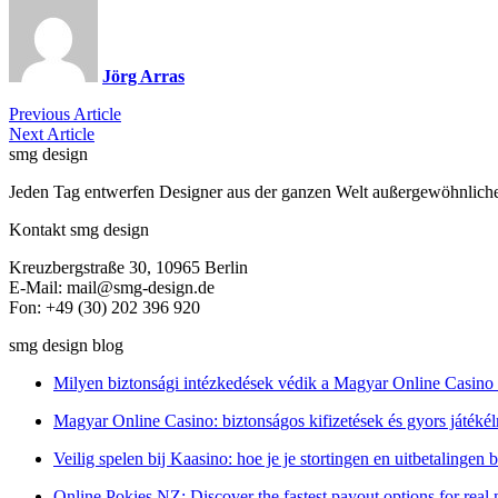
Jörg Arras
Previous Article
Next Article
smg design
Jeden Tag entwerfen Designer aus der ganzen Welt außergewöhnliche P
Kontakt smg design
Kreuzbergstraße 30, 10965 Berlin
E-Mail: mail@smg-design.de
Fon: +49 (30) 202 396 920
smg design blog
Milyen biztonsági intézkedések védik a Magyar Online Casino 
Magyar Online Casino: biztonságos kifizetések és gyors játék
Veilig spelen bij Kaasino: hoe je je stortingen en uitbetalingen
Online Pokies NZ: Discover the fastest payout options for rea