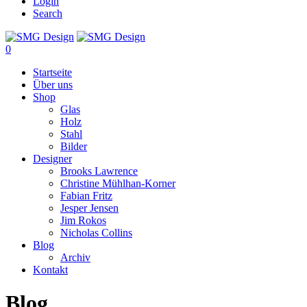
Login
Search
0
Startseite
Über uns
Shop
Glas
Holz
Stahl
Bilder
Designer
Brooks Lawrence
Christine Mühlhan-Korner
Fabian Fritz
Jesper Jensen
Jim Rokos
Nicholas Collins
Blog
Archiv
Kontakt
Blog