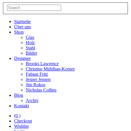
Startseite
Über uns
Shop
Glas
Holz
Stahl
Bilder
Designer
Brooks Lawrence
Christine Mühlhan-Korner
Fabian Fritz
Jesper Jensen
Jim Rokos
Nicholas Collins
Blog
Archiv
Kontakt
(0 )
Checkout
Wishlist