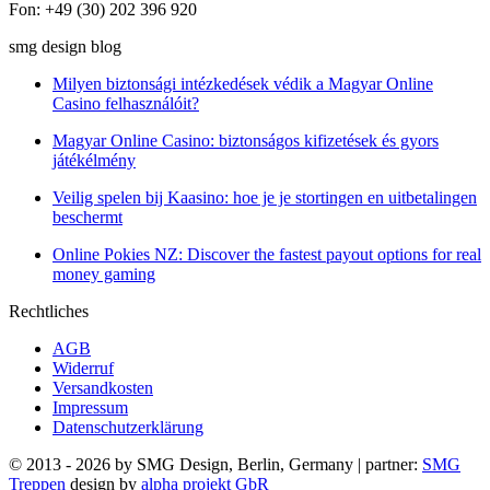
Fon: +49 (30) 202 396 920
smg design blog
Milyen biztonsági intézkedések védik a Magyar Online
Casino felhasználóit?
Magyar Online Casino: biztonságos kifizetések és gyors
játékélmény
Veilig spelen bij Kaasino: hoe je je stortingen en uitbetalingen
beschermt
Online Pokies NZ: Discover the fastest payout options for real
money gaming
Rechtliches
AGB
Widerruf
Versandkosten
Impressum
Datenschutzerklärung
© 2013 - 2026 by SMG Design, Berlin, Germany | partner:
SMG
Treppen
design by
alpha projekt GbR