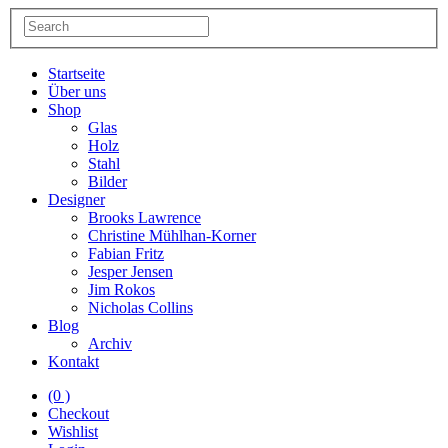
Startseite
Über uns
Shop
Glas
Holz
Stahl
Bilder
Designer
Brooks Lawrence
Christine Mühlhan-Korner
Fabian Fritz
Jesper Jensen
Jim Rokos
Nicholas Collins
Blog
Archiv
Kontakt
(0 )
Checkout
Wishlist