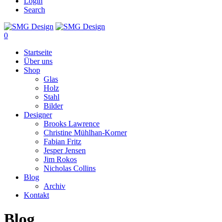
Login
Search
0
Startseite
Über uns
Shop
Glas
Holz
Stahl
Bilder
Designer
Brooks Lawrence
Christine Mühlhan-Korner
Fabian Fritz
Jesper Jensen
Jim Rokos
Nicholas Collins
Blog
Archiv
Kontakt
Blog