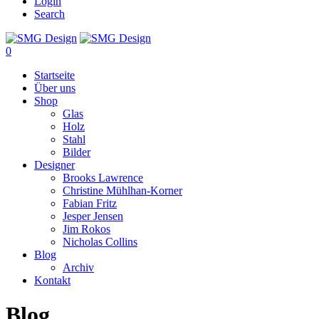
Login
Search
0
Startseite
Über uns
Shop
Glas
Holz
Stahl
Bilder
Designer
Brooks Lawrence
Christine Mühlhan-Korner
Fabian Fritz
Jesper Jensen
Jim Rokos
Nicholas Collins
Blog
Archiv
Kontakt
Blog