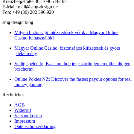
Kreuzbergstraße 30, 10965 Berlin
E-Mail: mail@smg-design.de
Fon: +49 (30) 202 396 920
smg design blog
Milyen biztonsági intézkedések védik a Magyar Online
Casino felhasználóit?
Magyar Online Casino: biztonságos kifizetések és gyors
játékélmény
Veilig spelen bij Kaasino: hoe je je stortingen en uitbetalingen
beschermt
Online Pokies NZ: Discover the fastest payout options for real
money gaming
Rechtliches
AGB
Widerruf
Versandkosten
Impressum
Datenschutzerklärung