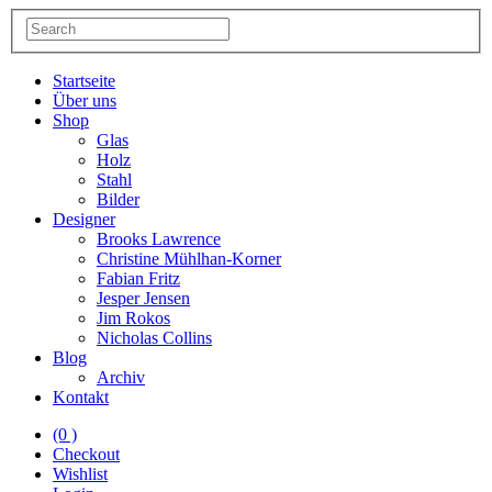
Startseite
Über uns
Shop
Glas
Holz
Stahl
Bilder
Designer
Brooks Lawrence
Christine Mühlhan-Korner
Fabian Fritz
Jesper Jensen
Jim Rokos
Nicholas Collins
Blog
Archiv
Kontakt
(0 )
Checkout
Wishlist