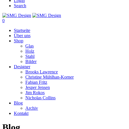
Login
Search
0
Startseite
Über uns
Shop
Glas
Holz
Stahl
Bilder
Designer
Brooks Lawrence
Christine Mühlhan-Korner
Fabian Fritz
Jesper Jensen
Jim Rokos
Nicholas Collins
Blog
Archiv
Kontakt
Blog