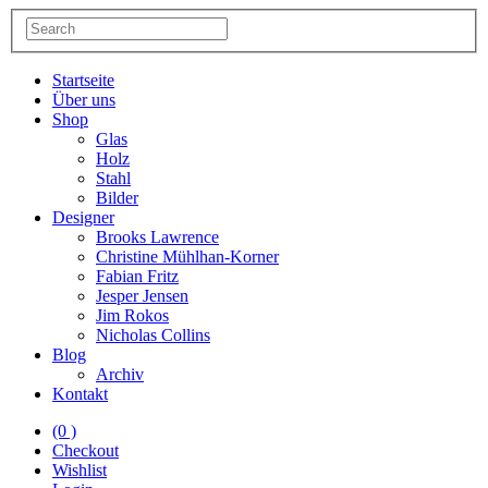
Startseite
Über uns
Shop
Glas
Holz
Stahl
Bilder
Designer
Brooks Lawrence
Christine Mühlhan-Korner
Fabian Fritz
Jesper Jensen
Jim Rokos
Nicholas Collins
Blog
Archiv
Kontakt
(0 )
Checkout
Wishlist