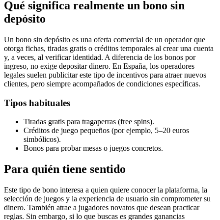
Qué significa realmente un bono sin
depósito
Un bono sin depósito es una oferta comercial de un operador que
otorga fichas, tiradas gratis o créditos temporales al crear una cuenta
y, a veces, al verificar identidad. A diferencia de los bonos por
ingreso, no exige depositar dinero. En España, los operadores
legales suelen publicitar este tipo de incentivos para atraer nuevos
clientes, pero siempre acompañados de condiciones específicas.
Tipos habituales
Tiradas gratis para tragaperras (free spins).
Créditos de juego pequeños (por ejemplo, 5–20 euros
simbólicos).
Bonos para probar mesas o juegos concretos.
Para quién tiene sentido
Este tipo de bono interesa a quien quiere conocer la plataforma, la
selección de juegos y la experiencia de usuario sin comprometer su
dinero. También atrae a jugadores novatos que desean practicar
reglas. Sin embargo, si lo que buscas es grandes ganancias