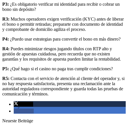
P3:
¿Es obligatorio verificar mi identidad para recibir o cobrar un
bono sin depósito?
R3:
Muchos operadores exigen verificación (KYC) antes de liberar
el bono o permitir retiradas; prepararte con documento de identidad
y comprobante de domicilio agiliza el proceso.
P4:
¿Puedo usar estrategias para convertir el bono en más dinero?
R4:
Puedes minimizar riesgos jugando títulos con RTP alto y
gestión de apuestas cuidadosa, pero recuerda que no existen
garantías y los requisitos de apuesta pueden limitar la rentabilidad.
P5:
¿Qué hago si el casino no paga tras cumplir condiciones?
R5:
Contacta con el servicio de atención al cliente del operador y, si
no hay respuesta satisfactoria, presenta una reclamación ante la
autoridad reguladora correspondiente y guarda todas las pruebas de
comunicación y términos.
twittern
teilen
Neueste Beiträge