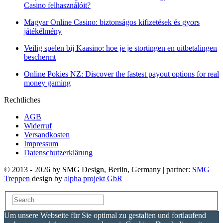
Casino felhasználóit?
Magyar Online Casino: biztonságos kifizetések és gyors
játékélmény
Veilig spelen bij Kaasino: hoe je je stortingen en uitbetalingen
beschermt
Online Pokies NZ: Discover the fastest payout options for real
money gaming
Rechtliches
AGB
Widerruf
Versandkosten
Impressum
Datenschutzerklärung
© 2013 - 2026 by SMG Design, Berlin, Germany | partner:
SMG
Treppen
design by
alpha projekt GbR
Um unsere Webseite für Sie optimal zu gestalten und fortlaufend