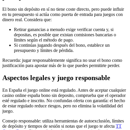
El bono sin depósito en sí no tiene coste directo, pero puede influir
en tu presupuesto si actúa como puerta de entrada para juegos con
dinero real. Considera que:
Retirar ganancias a menudo exige verificar cuenta y, si
depositas, es posible que existan comisiones bancarias o
límites según el método de pago.
Si continúas jugando después del bono, establece un
presupuesto y límites de pérdida.
Recuerda: jugar responsablemente significa no usar el bono como
justificación para apostar más de lo que puedes permitirte perder.
Aspectos legales y juego responsable
En España el juego online está regulado. Antes de aceptar cualquier
casino online españa bono sin deposito, comprueba que el operador
esté regulado e inscrito. No confundas oferta con garantía: el hecho
de estar regulado reduce riesgos, pero no elimina la volatilidad del
juego.
Consejo responsable: utiliza herramientas de autoexclusión, límites
de depósito y tiempos de sesión si notas que el juego te afecta
TT