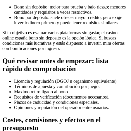
Bono sin depósito: mejor para prueba y bajo riesgo; menores
cantidades y requisitos a veces restrictivos.
Bono por depósito: suele ofrecer mayor crédito, pero exige
invertir dinero primero y puede tener requisitos similares.
Si tu objetivo es evaluar varias plataformas sin gastar, el casino
online españa bono sin deposito es la opción lógica. Si buscas
condiciones más lucrativas y estás dispuesto a invertir, mira ofertas
con bonificaciones por ingreso.
Qué revisar antes de empezar: lista
rápida de comprobación
Licencia y regulación (DGOJ u organismo equivalente).
Términos de apuesta y contribución por juego.
Máximo retiro ligado al bono.
Requisitos de verificación (documentos necesarios).
Plazos de caducidad y condiciones especiales.
Opiniones y reputación del operador entre usuarios.
Costes, comisiones y efectos en el
presupuesto