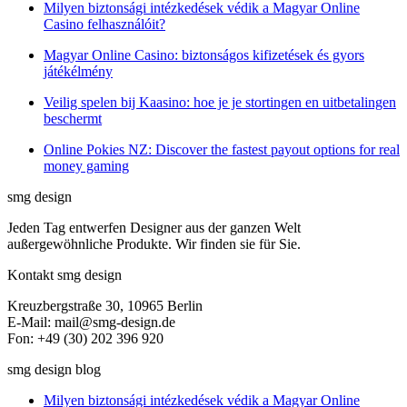
Milyen biztonsági intézkedések védik a Magyar Online
Casino felhasználóit?
Magyar Online Casino: biztonságos kifizetések és gyors
játékélmény
Veilig spelen bij Kaasino: hoe je je stortingen en uitbetalingen
beschermt
Online Pokies NZ: Discover the fastest payout options for real
money gaming
smg design
Jeden Tag entwerfen Designer aus der ganzen Welt
außergewöhnliche Produkte. Wir finden sie für Sie.
Kontakt smg design
Kreuzbergstraße 30, 10965 Berlin
E-Mail: mail@smg-design.de
Fon: +49 (30) 202 396 920
smg design blog
Milyen biztonsági intézkedések védik a Magyar Online