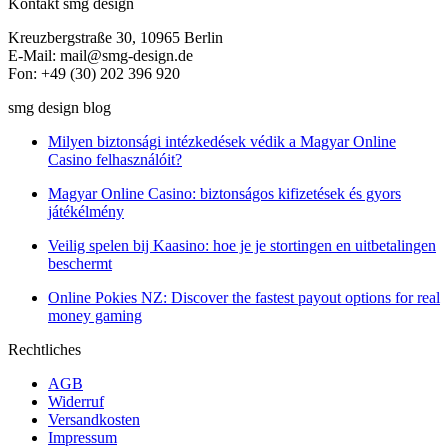
Kontakt smg design
Kreuzbergstraße 30, 10965 Berlin
E-Mail: mail@smg-design.de
Fon: +49 (30) 202 396 920
smg design blog
Milyen biztonsági intézkedések védik a Magyar Online
Casino felhasználóit?
Magyar Online Casino: biztonságos kifizetések és gyors
játékélmény
Veilig spelen bij Kaasino: hoe je je stortingen en uitbetalingen
beschermt
Online Pokies NZ: Discover the fastest payout options for real
money gaming
Rechtliches
AGB
Widerruf
Versandkosten
Impressum