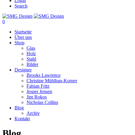
Login
Search
0
Startseite
Über uns
Shop
Glas
Holz
Stahl
Bilder
Designer
Brooks Lawrence
Christine Mühlhan-Korner
Fabian Fritz
Jesper Jensen
Jim Rokos
Nicholas Collins
Blog
Archiv
Kontakt
Blog