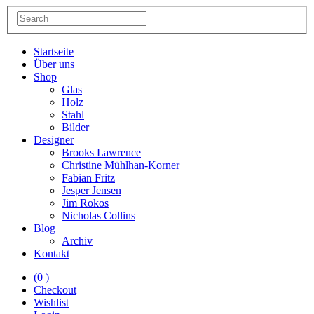
Startseite
Über uns
Shop
Glas
Holz
Stahl
Bilder
Designer
Brooks Lawrence
Christine Mühlhan-Korner
Fabian Fritz
Jesper Jensen
Jim Rokos
Nicholas Collins
Blog
Archiv
Kontakt
(0 )
Checkout
Wishlist