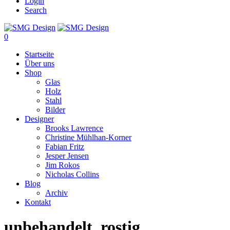
Login
Search
0
Startseite
Über uns
Shop
Glas
Holz
Stahl
Bilder
Designer
Brooks Lawrence
Christine Mühlhan-Korner
Fabian Fritz
Jesper Jensen
Jim Rokos
Nicholas Collins
Blog
Archiv
Kontakt
unbehandelt, rostig