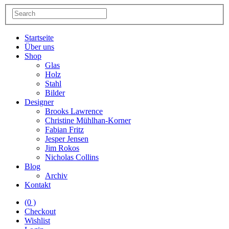
Startseite
Über uns
Shop
Glas
Holz
Stahl
Bilder
Designer
Brooks Lawrence
Christine Mühlhan-Korner
Fabian Fritz
Jesper Jensen
Jim Rokos
Nicholas Collins
Blog
Archiv
Kontakt
(0 )
Checkout
Wishlist