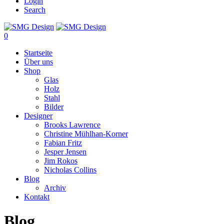
Login
Search
0
Startseite
Über uns
Shop
Glas
Holz
Stahl
Bilder
Designer
Brooks Lawrence
Christine Mühlhan-Korner
Fabian Fritz
Jesper Jensen
Jim Rokos
Nicholas Collins
Blog
Archiv
Kontakt
Blog