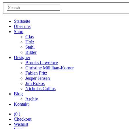
Startseite
Über uns
Shop
Glas
Holz
Stahl
Bilder
Designer
Brooks Lawrence
Christine Mühlhan-Korner
Fabian Fritz
Jesper Jensen
Jim Rokos
Nicholas Collins
Blog
Archiv
Kontakt
(0 )
Checkout
Wishlist