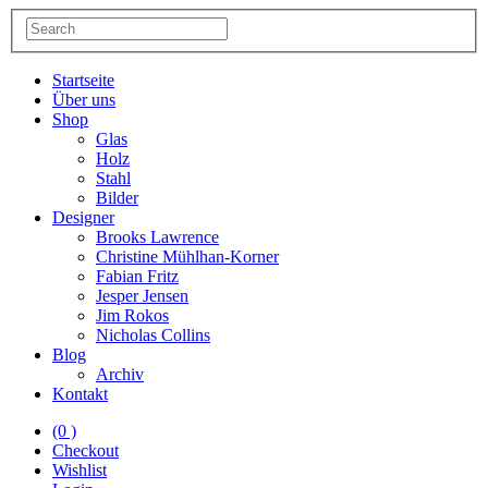
Startseite
Über uns
Shop
Glas
Holz
Stahl
Bilder
Designer
Brooks Lawrence
Christine Mühlhan-Korner
Fabian Fritz
Jesper Jensen
Jim Rokos
Nicholas Collins
Blog
Archiv
Kontakt
(0 )
Checkout
Wishlist