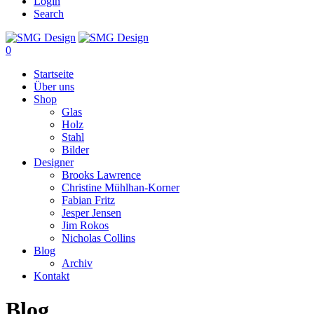
Login
Search
0
Startseite
Über uns
Shop
Glas
Holz
Stahl
Bilder
Designer
Brooks Lawrence
Christine Mühlhan-Korner
Fabian Fritz
Jesper Jensen
Jim Rokos
Nicholas Collins
Blog
Archiv
Kontakt
Blog