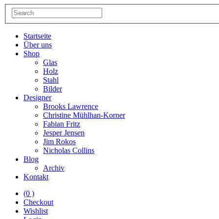
Startseite
Über uns
Shop
Glas
Holz
Stahl
Bilder
Designer
Brooks Lawrence
Christine Mühlhan-Korner
Fabian Fritz
Jesper Jensen
Jim Rokos
Nicholas Collins
Blog
Archiv
Kontakt
(0 )
Checkout
Wishlist