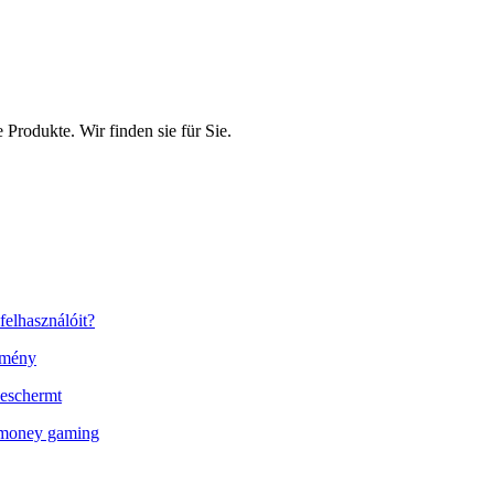
rodukte. Wir finden sie für Sie.
felhasználóit?
élmény
 beschermt
l money gaming