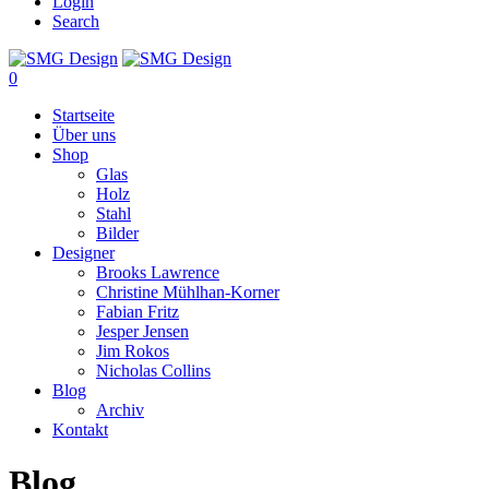
Login
Search
0
Startseite
Über uns
Shop
Glas
Holz
Stahl
Bilder
Designer
Brooks Lawrence
Christine Mühlhan-Korner
Fabian Fritz
Jesper Jensen
Jim Rokos
Nicholas Collins
Blog
Archiv
Kontakt
Blog