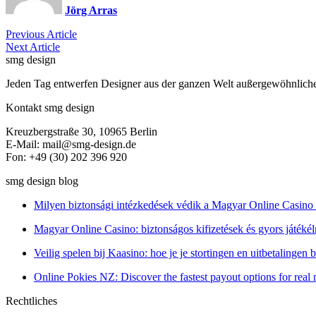
Jörg Arras
Previous Article
Next Article
smg design
Jeden Tag entwerfen Designer aus der ganzen Welt außergewöhnliche P
Kontakt smg design
Kreuzbergstraße 30, 10965 Berlin
E-Mail: mail@smg-design.de
Fon: +49 (30) 202 396 920
smg design blog
Milyen biztonsági intézkedések védik a Magyar Online Casino 
Magyar Online Casino: biztonságos kifizetések és gyors játék
Veilig spelen bij Kaasino: hoe je je stortingen en uitbetalingen
Online Pokies NZ: Discover the fastest payout options for rea
Rechtliches