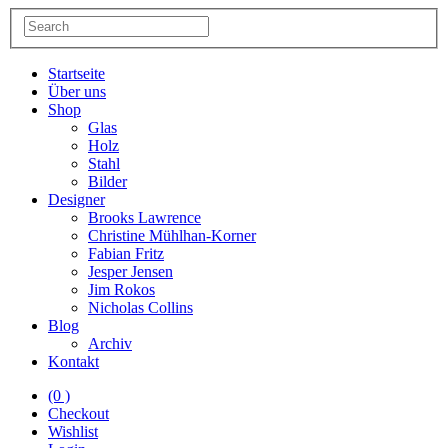
Startseite
Über uns
Shop
Glas
Holz
Stahl
Bilder
Designer
Brooks Lawrence
Christine Mühlhan-Korner
Fabian Fritz
Jesper Jensen
Jim Rokos
Nicholas Collins
Blog
Archiv
Kontakt
(0 )
Checkout
Wishlist