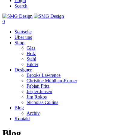
Login
Search
0
Startseite
Über uns
Shop
Glas
Holz
Stahl
Bilder
Designer
Brooks Lawrence
Christine Mühlhan-Korner
Fabian Fritz
Jesper Jensen
Jim Rokos
Nicholas Collins
Blog
Archiv
Kontakt
Blog