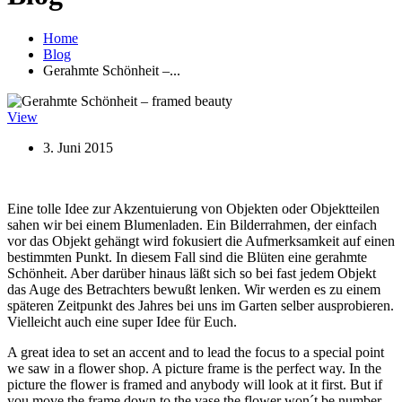
Home
Blog
Gerahmte Schönheit –...
View
3. Juni 2015
Eine tolle Idee zur Akzentuierung von Objekten oder Objektteilen
sahen wir bei einem Blumenladen. Ein Bilderrahmen, der einfach
vor das Objekt gehängt wird fokusiert die Aufmerksamkeit auf einen
bestimmten Punkt. In diesem Fall sind die Blüten eine gerahmte
Schönheit. Aber darüber hinaus läßt sich so bei fast jedem Objekt
das Auge des Betrachters bewußt lenken. Wir werden es zu einem
späteren Zeitpunkt des Jahres bei uns im Garten selber ausprobieren.
Vielleicht auch eine super Idee für Euch.
A great idea to set an accent and to lead the focus to a special point
we saw in a flower shop. A picture frame is the perfect way. In the
picture the flower is framed and anybody will look at it first. But if
you move the frame down to the vase the flower won´t be number