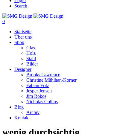
Login
Search
0
Startseite
Über uns
Shop
Glas
Holz
Stahl
Bilder
Designer
Brooks Lawrence
Christine Mühlhan-Korner
Fabian Fritz
Jesper Jensen
Jim Rokos
Nicholas Collins
Blog
Archiv
Kontakt
wenig durchsichtig,