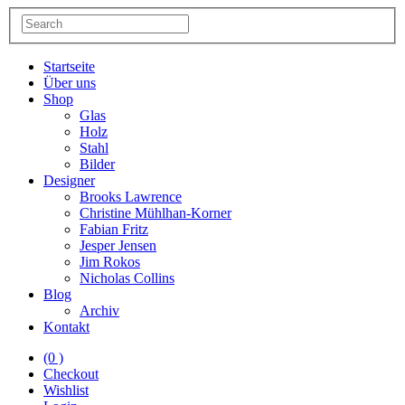
Startseite
Über uns
Shop
Glas
Holz
Stahl
Bilder
Designer
Brooks Lawrence
Christine Mühlhan-Korner
Fabian Fritz
Jesper Jensen
Jim Rokos
Nicholas Collins
Blog
Archiv
Kontakt
(0 )
Checkout
Wishlist