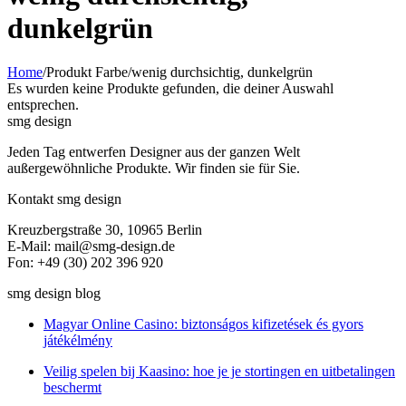
dunkelgrün
Home
/
Produkt Farbe
/
wenig durchsichtig, dunkelgrün
Es wurden keine Produkte gefunden, die deiner Auswahl
entsprechen.
smg design
Jeden Tag entwerfen Designer aus der ganzen Welt
außergewöhnliche Produkte. Wir finden sie für Sie.
Kontakt smg design
Kreuzbergstraße 30, 10965 Berlin
E-Mail: mail@smg-design.de
Fon: +49 (30) 202 396 920
smg design blog
Magyar Online Casino: biztonságos kifizetések és gyors
játékélmény
Veilig spelen bij Kaasino: hoe je je stortingen en uitbetalingen
beschermt