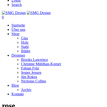
Login
Search
0
Startseite
Über uns
Shop
Glas
Holz
Stahl
Bilder
Designer
Brooks Lawrence
Christine Mühlhan-Korner
Fabian Fritz
Jesper Jensen
Jim Rokos
Nicholas Collins
Blog
Archiv
Kontakt
rose