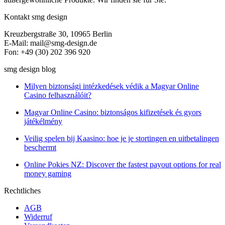
Kontakt smg design
Kreuzbergstraße 30, 10965 Berlin
E-Mail: mail@smg-design.de
Fon: +49 (30) 202 396 920
smg design blog
Milyen biztonsági intézkedések védik a Magyar Online
Casino felhasználóit?
Magyar Online Casino: biztonságos kifizetések és gyors
játékélmény
Veilig spelen bij Kaasino: hoe je je stortingen en uitbetalingen
beschermt
Online Pokies NZ: Discover the fastest payout options for real
money gaming
Rechtliches
AGB
Widerruf