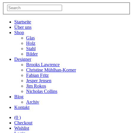
Startseite
Über uns
Shop
Glas
Holz
Stahl
Bilder
Designer
Brooks Lawrence
Christine Mühlhan-Korner
Fabian Fritz
Jesper Jensen
Jim Rokos
Nicholas Collins
Blog
Archiv
Kontakt
(0 )
Checkout
Wishlist