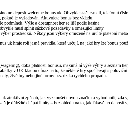
asino no deposit welcome bonus uk. Obvykle stačí e-mail, telefonní číslo 
d, pokud je vyžadován. Aktivujete bonus bez vkladu.
le podmínek. Výše a dostupnost her se liší podle kasina.
vykle musí splnit sázkové požadavky a omezující limity.
ýběr prostředků. Někdy jsou výběry omezené na určité platební metody
 uk hraje roli jasná pravidla, která určují, na jaké hry lze bonus použí
y (wagering), doba platnosti bonusu, maximální výše výhry a seznam he
 nabídky v UK kladou důraz na to, že některé hry spočítávají s polovi
omaty, živé hry nebo jiné formy bez rizika rychlého propadu.
k atraktivní způsob, jak vyzkoušet novou značku a vyhodnotit, zda vyh
eň je důležité chápat limity – bez ohledu na to, jak lákavě no deposit