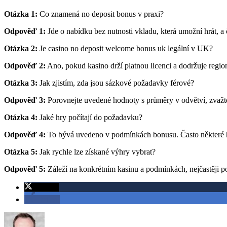
Otázka 1:
Co znamená no deposit bonus v praxi?
Odpověď 1:
Jde o nabídku bez nutnosti vkladu, která umožní hrát, 
Otázka 2:
Je casino no deposit welcome bonus uk legální v UK?
Odpověď 2:
Ano, pokud kasino drží platnou licenci a dodržuje regio
Otázka 3:
Jak zjistím, zda jsou sázkové požadavky férové?
Odpověď 3:
Porovnejte uvedené hodnoty s průměry v odvětví, zvažte, 
Otázka 4:
Jaké hry počítají do požadavku?
Odpověď 4:
To bývá uvedeno v podmínkách bonusu. Často některé hr
Otázka 5:
Jak rychle lze získané výhry vybrat?
Odpověď 5:
Záleží na konkrétním kasinu a podmínkách, nejčastěji p
twittern
teilen