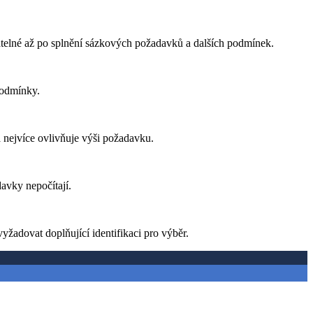
atelné až po splnění sázkových požadavků a dalších podmínek.
podmínky.
a nejvíce ovlivňuje výši požadavku.
avky nepočítají.
žadovat doplňující identifikaci pro výběr.