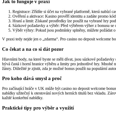
Jak to funguje v praxi
Registrace: Zřídíte si účet na vybrané platformě, která nabízí c
Ověření a aktivace: Kasino prověří identitu a zadáte promo kó
Hraní a limit: Získané prostředky lze použít na vybrané hry pod
Sázkové požadavky a výběr: Před výběrem výher z bonusu se ob
Výběr výhry: Pokud jsou podmínky splněny, můžete požádat o v
V praxi tedy nejde jen o „zdarma“. Pro casino no deposit welcome bonus
Co čekat a na co si dát pozor
Hlavními body, na které byste se měli dívat, jsou sázkové požadavk
bývá častá i horní hranice výběru a limity pro jednotlivé hry. Mnohé
žánry. Důležité je zjistit, zda je možné bonus použít na populární aut
Pro koho dává smysl a proč
Pro začínající hráče v UK může být casino no deposit welcome bonus u
nabídky užitečný k otestování nových herních titulů bez vkladu. Zárov
každé konkrétní nabídky.
Praktické tipy pro výběr a využití