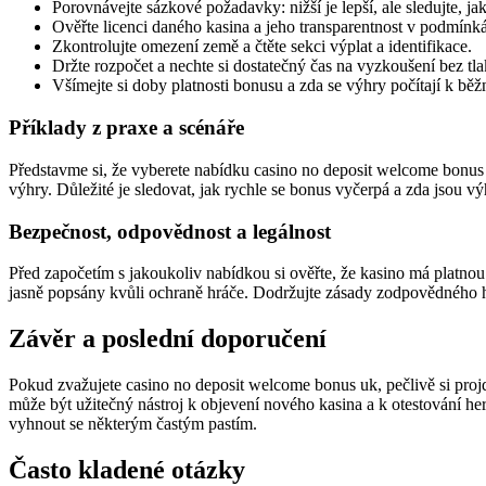
Porovnávejte sázkové požadavky: nižší je lepší, ale sledujte, jak
Ověřte licenci daného kasina a jeho transparentnost v podmínk
Zkontrolujte omezení země a čtěte sekci výplat a identifikace.
Držte rozpočet a nechte si dostatečný čas na vyzkoušení bez tl
Všímejte si doby platnosti bonusu a zda se výhry počítají k bě
Příklady z praxe a scénáře
Představme si, že vyberete nabídku casino no deposit welcome bonus 
výhry. Důležité je sledovat, jak rychle se bonus vyčerpá a zda jsou vý
Bezpečnost, odpovědnost a legálnost
Před započetím s jakoukoliv nabídkou si ověřte, že kasino má platnou
jasně popsány kvůli ochraně hráče. Dodržujte zásady zodpovědného hran
Závěr a poslední doporučení
Pokud zvažujete casino no deposit welcome bonus uk, pečlivě si projd
může být užitečný nástroj k objevení nového kasina a k otestování h
vyhnout se některým častým pastím.
Často kladené otázky