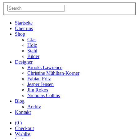
Startseite
Über uns
Shop
Glas
Holz
Stahl
Bilder
Designer
Brooks Lawrence
Christine Mühlhan-Korner
Fabian Fritz
Jesper Jensen
Jim Rokos
Nicholas Collins
Blog
Archiv
Kontakt
(0 )
Checkout
Wishlist