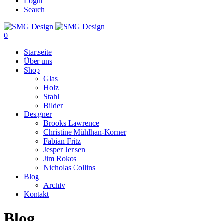
Login
Search
0
Startseite
Über uns
Shop
Glas
Holz
Stahl
Bilder
Designer
Brooks Lawrence
Christine Mühlhan-Korner
Fabian Fritz
Jesper Jensen
Jim Rokos
Nicholas Collins
Blog
Archiv
Kontakt
Blog