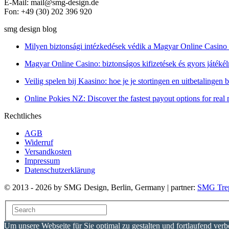
E-Mail: mail@smg-design.de
Fon: +49 (30) 202 396 920
smg design blog
Milyen biztonsági intézkedések védik a Magyar Online Casino 
Magyar Online Casino: biztonságos kifizetések és gyors játék
Veilig spelen bij Kaasino: hoe je je stortingen en uitbetalingen
Online Pokies NZ: Discover the fastest payout options for rea
Rechtliches
AGB
Widerruf
Versandkosten
Impressum
Datenschutzerklärung
© 2013 - 2026 by SMG Design, Berlin, Germany | partner:
SMG Tre
Um unsere Webseite für Sie optimal zu gestalten und fortlaufend ve