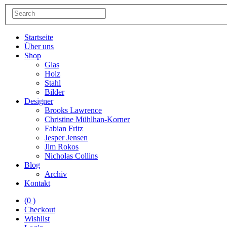
Startseite
Über uns
Shop
Glas
Holz
Stahl
Bilder
Designer
Brooks Lawrence
Christine Mühlhan-Korner
Fabian Fritz
Jesper Jensen
Jim Rokos
Nicholas Collins
Blog
Archiv
Kontakt
(0 )
Checkout
Wishlist