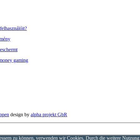
felhasználóit?
élmény
 beschermt
l money gaming
ppen
design by
alpha projekt GbR
rbessern zu können, verwenden wir Cookies. Durch die weitere Nutzun