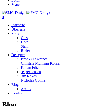
Login
Search
0
Startseite
Über uns
Shop
Glas
Holz
Stahl
Bilder
Designer
Brooks Lawrence
Christine Mühlhan-Korner
Fabian Fritz
Jesper Jensen
Jim Rokos
Nicholas Collins
Blog
Archiv
Kontakt
Blog