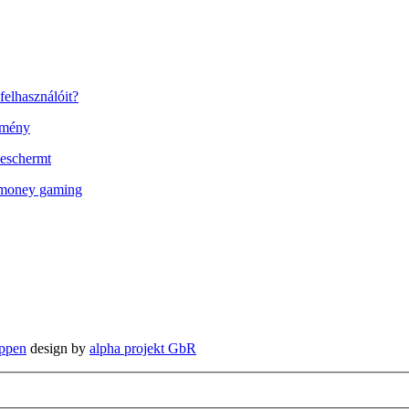
felhasználóit?
élmény
 beschermt
l money gaming
ppen
design by
alpha projekt GbR