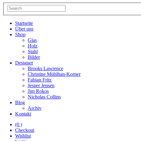
Startseite
Über uns
Shop
Glas
Holz
Stahl
Bilder
Designer
Brooks Lawrence
Christine Mühlhan-Korner
Fabian Fritz
Jesper Jensen
Jim Rokos
Nicholas Collins
Blog
Archiv
Kontakt
(0 )
Checkout
Wishlist