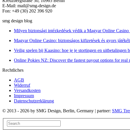
Kreuzbergstraße 30, 10965 Berlin
E-Mail: mail@smg-design.de
Fon: +49 (30) 202 396 920
smg design blog
Milyen biztonsági intézkedések védik a Magyar Online Casino 
Magyar Online Casino: biztonságos kifizetések és gyors játék
Veilig spelen bij Kaasino: hoe je je stortingen en uitbetalingen
Online Pokies NZ: Discover the fastest payout options for rea
Rechtliches
AGB
Widerruf
Versandkosten
Impressum
Datenschutzerklärung
© 2013 - 2026 by SMG Design, Berlin, Germany | partner:
SMG Tre