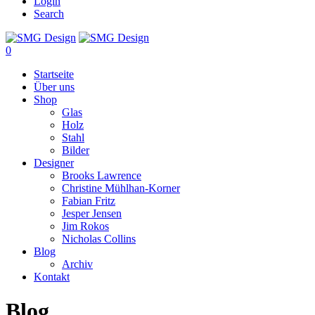
Login
Search
0
Startseite
Über uns
Shop
Glas
Holz
Stahl
Bilder
Designer
Brooks Lawrence
Christine Mühlhan-Korner
Fabian Fritz
Jesper Jensen
Jim Rokos
Nicholas Collins
Blog
Archiv
Kontakt
Blog