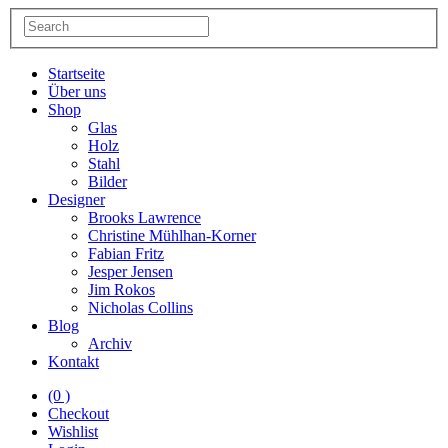
Startseite
Über uns
Shop
Glas
Holz
Stahl
Bilder
Designer
Brooks Lawrence
Christine Mühlhan-Korner
Fabian Fritz
Jesper Jensen
Jim Rokos
Nicholas Collins
Blog
Archiv
Kontakt
(0 )
Checkout
Wishlist