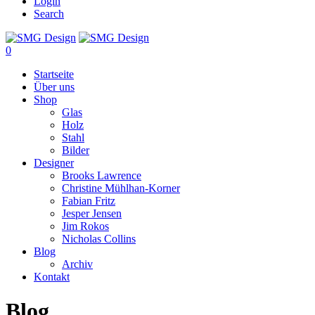
Login
Search
0
Startseite
Über uns
Shop
Glas
Holz
Stahl
Bilder
Designer
Brooks Lawrence
Christine Mühlhan-Korner
Fabian Fritz
Jesper Jensen
Jim Rokos
Nicholas Collins
Blog
Archiv
Kontakt
Blog