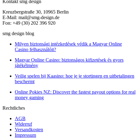
Kontakt smg design
Kreuzbergstraße 30, 10965 Berlin
E-Mail: mail@smg-design.de
Fon: +49 (30) 202 396 920
smg design blog
Milyen biztonsági intézkedések védik a Magyar Online
Casino felhasználóit?
Magyar Online Casino: biztonságos kifizetések és gyors
játékélmény
Veilig spelen bij Kaasino: hoe je je stortingen en uitbetalingen
beschermt
Online Pokies NZ: Discover the fastest payout options for real
money gaming
Rechtliches
AGB
Widerruf
Versandkosten
Impressum