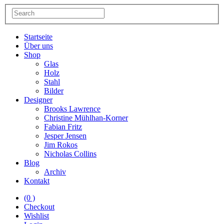
Startseite
Über uns
Shop
Glas
Holz
Stahl
Bilder
Designer
Brooks Lawrence
Christine Mühlhan-Korner
Fabian Fritz
Jesper Jensen
Jim Rokos
Nicholas Collins
Blog
Archiv
Kontakt
(0 )
Checkout
Wishlist