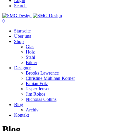
Login
Search
0
Startseite
Über uns
Shop
Glas
Holz
Stahl
Bilder
Designer
Brooks Lawrence
Christine Mühlhan-Korner
Fabian Fritz
Jesper Jensen
Jim Rokos
Nicholas Collins
Blog
Archiv
Kontakt
Blog