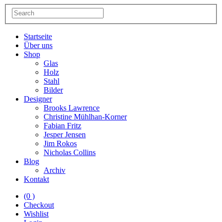
Startseite
Über uns
Shop
Glas
Holz
Stahl
Bilder
Designer
Brooks Lawrence
Christine Mühlhan-Korner
Fabian Fritz
Jesper Jensen
Jim Rokos
Nicholas Collins
Blog
Archiv
Kontakt
(0 )
Checkout
Wishlist