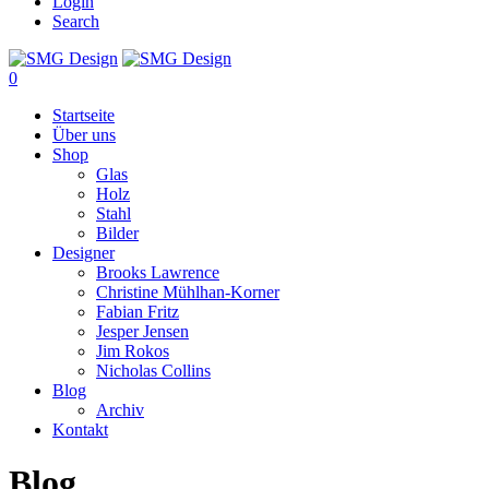
Login
Search
0
Startseite
Über uns
Shop
Glas
Holz
Stahl
Bilder
Designer
Brooks Lawrence
Christine Mühlhan-Korner
Fabian Fritz
Jesper Jensen
Jim Rokos
Nicholas Collins
Blog
Archiv
Kontakt
Blog