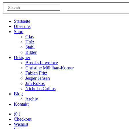
Startseite
Über uns
Shop
Glas
Holz
Stahl
Bilder
Designer
Brooks Lawrence
Christine Mühlhan-Korner
Fabian Fritz
Jesper Jensen
Jim Rokos
Nicholas Collins
Blog
Archiv
Kontakt
(0 )
Checkout
Wishlist