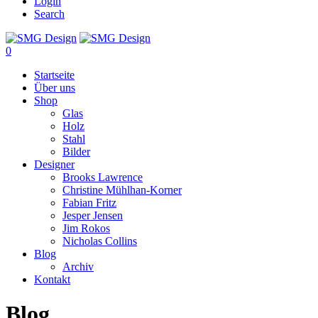
Login
Search
0
Startseite
Über uns
Shop
Glas
Holz
Stahl
Bilder
Designer
Brooks Lawrence
Christine Mühlhan-Korner
Fabian Fritz
Jesper Jensen
Jim Rokos
Nicholas Collins
Blog
Archiv
Kontakt
Blog