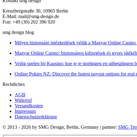
Kontakt smg design
Kreuzbergstraße 30, 10965 Berlin
E-Mail: mail@smg-design.de
Fon: +49 (30) 202 396 920
smg design blog
Milyen biztonsági intézkedések védik a Magyar Online Casino 
Magyar Online Casino: biztonságos kifizetések és gyors játék
Veilig spelen bij Kaasino: hoe je je stortingen en uitbetalingen
Online Pokies NZ: Discover the fastest payout options for rea
Rechtliches
AGB
Widerruf
Versandkosten
Impressum
Datenschutzerklärung
© 2013 - 2026 by SMG Design, Berlin, Germany | partner:
SMG Tre