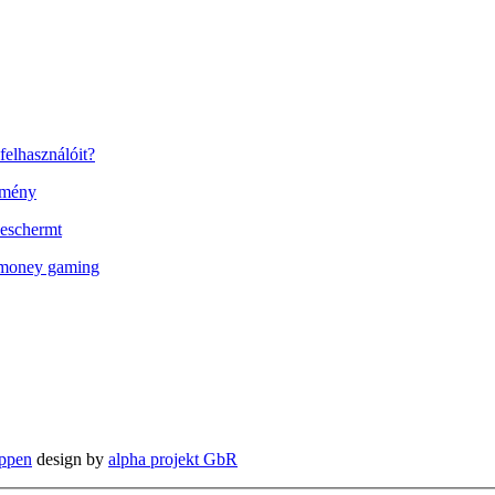
felhasználóit?
élmény
 beschermt
l money gaming
ppen
design by
alpha projekt GbR